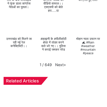
ने फूंक डाला कांग्रेस
वीडियो वायरल।।
नेताओं का पुतला।
एसएसपी को बोले
हरा.....दा
उत्तराखंड को मिलने जा
#हल्द्वानी के #पीलीकोठी
मोहान नाला उफान पर
रही नई रेल
क्षेत्र में तांडव करने
🌊 #Rain
कनेक्टिविटी।।
वाले धरे गए।। पुलिस
#weather
ने कराई जमकर परेड
#mountain
#peace
Next
»
1
/
649
Related Articles