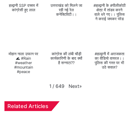
हल्द्वानी SSP दफ्तर में
उत्तराखंड को मिलने जा
#हल्द्वानी के #पीलीकोठी
कांग्रेसी हुए लाल
रही नई रेल
क्षेत्र में तांडव करने
कनेक्टिविटी।।
वाले धरे गए।। पुलिस
ने कराई जमकर परेड
मोहान नाला उफान पर
कांग्रेस की लंबी चौड़ी
#हल्द्वानी में अराजकता
🌊 #Rain
कार्यकारिणी के बाद क्यों
का वीडियो वायरल।।
#weather
है सन्नाटा??
पुलिस की गस्त पर भी
#mountain
उठे सवाल?
#peace
Next
»
1
/
649
Related Articles