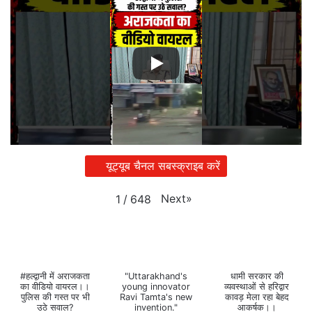
यूट्यूब चैनल सबस्क्राइब करें
Next
»
1
/
648
#हल्द्वानी में अराजकता
"Uttarakhand's
धामी सरकार की
का वीडियो वायरल।।
young innovator
व्यवस्थाओं से हरिद्वार
पुलिस की गस्त पर भी
Ravi Tamta's new
कावड़ मेला रहा बेहद
उठे सवाल?
invention."
आकर्षक।।