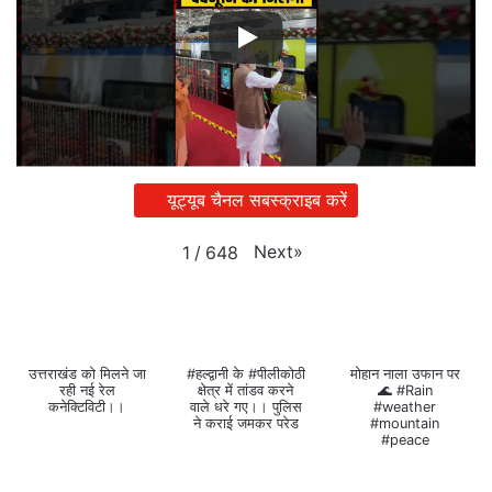
यूट्यूब चैनल सबस्क्राइब करें
Next
»
1
/
648
उत्तराखंड को मिलने जा
#हल्द्वानी के #पीलीकोठी
मोहान नाला उफान पर
रही नई रेल
क्षेत्र में तांडव करने
🌊 #Rain
कनेक्टिविटी।।
वाले धरे गए।। पुलिस
#weather
ने कराई जमकर परेड
#mountain
#peace