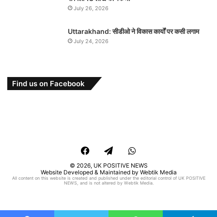
July 26, 2026
Uttarakhand: सीडीओ ने विकास कार्यों पर कसी लगाम
July 24, 2026
Find us on Facebook
Facebook
Telegram
WhatsApp
© 2026,
UK POSITIVE NEWS
Website Developed & Maintained by Webtik Media
All content on this website is created and published under the editorial control of UK POSITIVE
NEWS, and is not altered by Webtik Media.