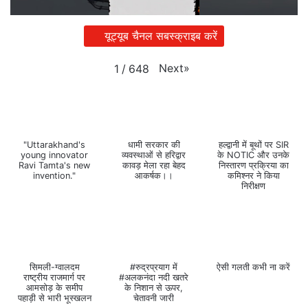
यूट्यूब चैनल सबस्क्राइब करें
Next
»
1
/
648
"Uttarakhand's
धामी सरकार की
हल्द्वानी में बूथों पर SIR
young innovator
व्यवस्थाओं से हरिद्वार
के NOTIC और उनके
Ravi Tamta's new
कावड़ मेला रहा बेहद
निस्तारण प्रक्रिया का
invention."
आकर्षक।।
कमिश्नर ने किया
निरीक्षण
सिमली-ग्वालदम
#रुद्रप्रयाग में
ऐसी गलती कभी ना करें
राष्ट्रीय राजमार्ग पर
#अलकनंदा नदी खतरे
आमसोड़ के समीप
के निशान से ऊपर,
पहाड़ी से भारी भूस्खलन
चेतावनी जारी