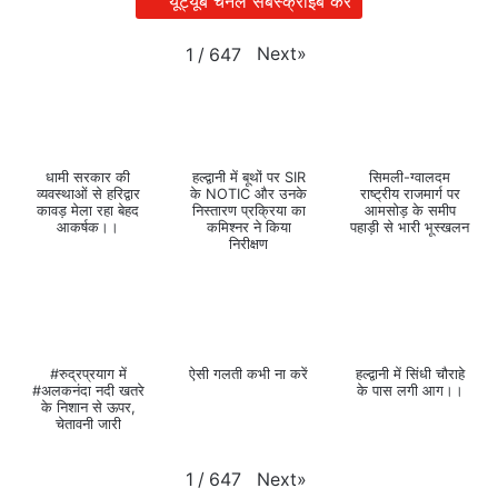
यूट्यूब चैनल सबस्क्राइब करें
Next
»
1
/
647
धामी सरकार की
हल्द्वानी में बूथों पर SIR
सिमली-ग्वालदम
व्यवस्थाओं से हरिद्वार
के NOTIC और उनके
राष्ट्रीय राजमार्ग पर
कावड़ मेला रहा बेहद
निस्तारण प्रक्रिया का
आमसोड़ के समीप
आकर्षक।।
कमिश्नर ने किया
पहाड़ी से भारी भूस्खलन
निरीक्षण
#रुद्रप्रयाग में
ऐसी गलती कभी ना करें
हल्द्वानी में सिंधी चौराहे
#अलकनंदा नदी खतरे
के पास लगी आग।।
के निशान से ऊपर,
चेतावनी जारी
Next
»
1
/
647