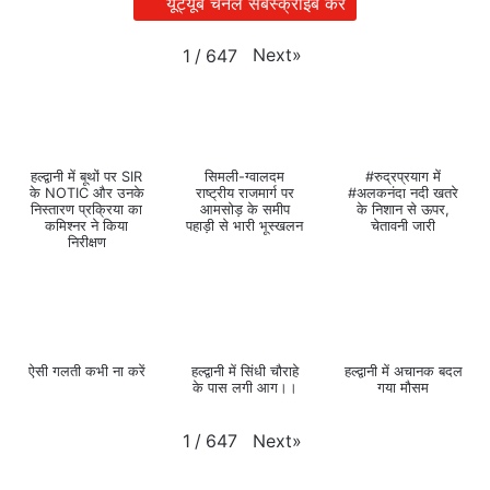
यूट्यूब चैनल सबस्क्राइब करें
Next
»
1
/
647
हल्द्वानी में बूथों पर SIR
सिमली-ग्वालदम
#रुद्रप्रयाग में
के NOTIC और उनके
राष्ट्रीय राजमार्ग पर
#अलकनंदा नदी खतरे
निस्तारण प्रक्रिया का
आमसोड़ के समीप
के निशान से ऊपर,
कमिश्नर ने किया
पहाड़ी से भारी भूस्खलन
चेतावनी जारी
निरीक्षण
ऐसी गलती कभी ना करें
हल्द्वानी में सिंधी चौराहे
हल्द्वानी में अचानक बदल
के पास लगी आग।।
गया मौसम
Next
»
1
/
647