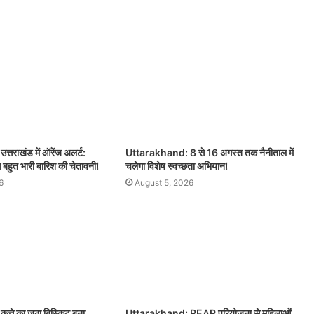
तराखंड में ऑरेंज अलर्ट:
Uttarakhand: 8 से 16 अगस्त तक नैनीताल में
े बहुत भारी बारिश की चेतावनी!
चलेगा विशेष स्वच्छता अभियान!
6
August 5, 2026
्ते का जूठा बिस्किट बना
Uttarakhand: REAP परियोजना से महिलाओं