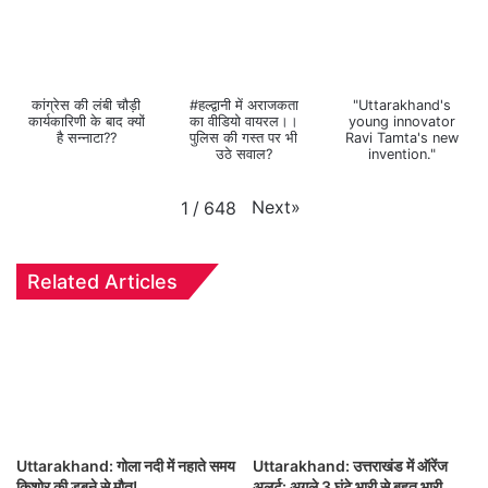
कांग्रेस की लंबी चौड़ी
#हल्द्वानी में अराजकता
"Uttarakhand's
कार्यकारिणी के बाद क्यों
का वीडियो वायरल।।
young innovator
है सन्नाटा??
पुलिस की गस्त पर भी
Ravi Tamta's new
उठे सवाल?
invention."
Next
»
1
/
648
Related Articles
Uttarakhand: गोला नदी में नहाते समय
Uttarakhand: उत्तराखंड में ऑरेंज
किशोर की डूबने से मौत!
अलर्ट: अगले 3 घंटे भारी से बहुत भारी