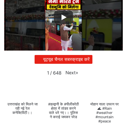
यूट्यूब चैनल सबस्क्राइब करें
Next
»
1
/
648
उत्तराखंड को मिलने जा
#हल्द्वानी के #पीलीकोठी
मोहान नाला उफान पर
रही नई रेल
क्षेत्र में तांडव करने
🌊 #Rain
कनेक्टिविटी।।
वाले धरे गए।। पुलिस
#weather
ने कराई जमकर परेड
#mountain
#peace