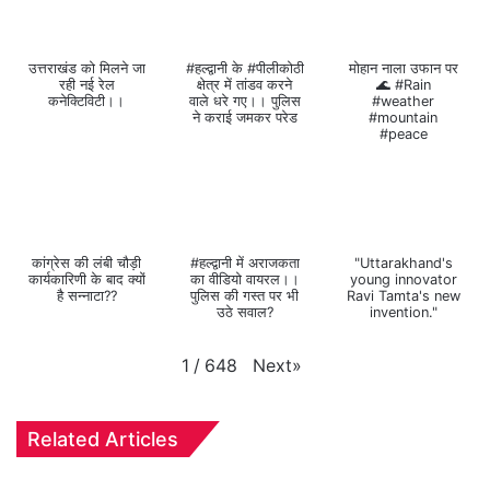
उत्तराखंड को मिलने जा
#हल्द्वानी के #पीलीकोठी
मोहान नाला उफान पर
रही नई रेल
क्षेत्र में तांडव करने
🌊 #Rain
कनेक्टिविटी।।
वाले धरे गए।। पुलिस
#weather
ने कराई जमकर परेड
#mountain
#peace
कांग्रेस की लंबी चौड़ी
#हल्द्वानी में अराजकता
"Uttarakhand's
कार्यकारिणी के बाद क्यों
का वीडियो वायरल।।
young innovator
है सन्नाटा??
पुलिस की गस्त पर भी
Ravi Tamta's new
उठे सवाल?
invention."
Next
»
1
/
648
Related Articles