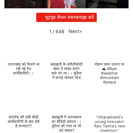
यूट्यूब चैनल सबस्क्राइब करें
Next
»
1
/
648
उत्तराखंड को मिलने जा
#हल्द्वानी के #पीलीकोठी
मोहान नाला उफान पर
रही नई रेल
क्षेत्र में तांडव करने
🌊 #Rain
कनेक्टिविटी।।
वाले धरे गए।। पुलिस
#weather
ने कराई जमकर परेड
#mountain
#peace
कांग्रेस की लंबी चौड़ी
#हल्द्वानी में अराजकता
"Uttarakhand's
कार्यकारिणी के बाद क्यों
का वीडियो वायरल।।
young innovator
है सन्नाटा??
पुलिस की गस्त पर भी
Ravi Tamta's new
उठे सवाल?
invention."