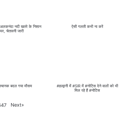
ं #अलकनंदा नदी खतरे के निशान
ऐसी गलती कभी ना करें
पर, चेतावनी जारी
में अचानक बदल गया मौसम
#हल्द्वानी में #SIR में #नोटिस देने वालों को भी
मिल रहे हैं #नोटिस
Next
»
647