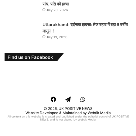
सांप, पति की हत्या
July 20, 2026
Uttarakhand: दर्दनाक हादसा: तेज बहाव में बहा 6 वर्षीय
मासूम, !
July 19, 2026
Find us on Facebook
Facebook
Telegram
WhatsApp
© 2026,
UK POSITIVE NEWS
Website Developed & Maintained by Webtik Media
All content on this website is created and published under the editorial control of UK POSITIVE
NEWS, and is not altered by Webtik Media.