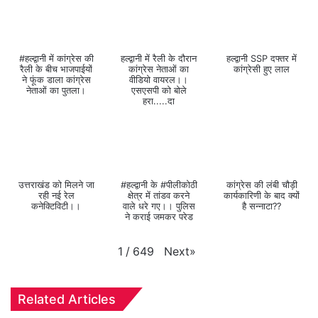
#हल्द्वानी में कांग्रेस की
हल्द्वानी में रैली के दौरान
हल्द्वानी SSP दफ्तर में
रैली के बीच भाजपाईयों
कांग्रेस नेताओं का
कांग्रेसी हुए लाल
ने फूंक डाला कांग्रेस
वीडियो वायरल।।
नेताओं का पुतला।
एसएसपी को बोले
हरा.....दा
उत्तराखंड को मिलने जा
#हल्द्वानी के #पीलीकोठी
कांग्रेस की लंबी चौड़ी
रही नई रेल
क्षेत्र में तांडव करने
कार्यकारिणी के बाद क्यों
कनेक्टिविटी।।
वाले धरे गए।। पुलिस
है सन्नाटा??
ने कराई जमकर परेड
Next
»
1
/
649
Related Articles