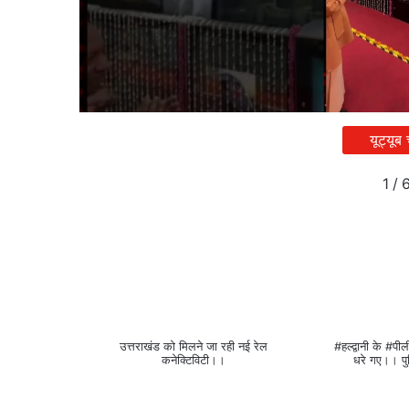
यूट्यूब
1
/
उत्तराखंड को मिलने जा रही नई रेल
#हल्द्वानी के #पील
कनेक्टिविटी।।
धरे गए।। प