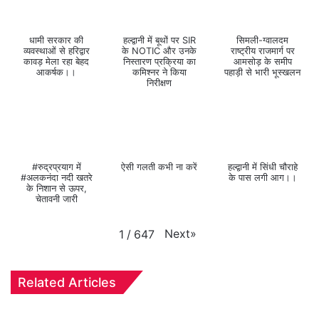
धामी सरकार की
हल्द्वानी में बूथों पर SIR
सिमली-ग्वालदम
व्यवस्थाओं से हरिद्वार
के NOTIC और उनके
राष्ट्रीय राजमार्ग पर
कावड़ मेला रहा बेहद
निस्तारण प्रक्रिया का
आमसोड़ के समीप
आकर्षक।।
कमिश्नर ने किया
पहाड़ी से भारी भूस्खलन
निरीक्षण
#रुद्रप्रयाग में
ऐसी गलती कभी ना करें
हल्द्वानी में सिंधी चौराहे
#अलकनंदा नदी खतरे
के पास लगी आग।।
के निशान से ऊपर,
चेतावनी जारी
Next
»
1
/
647
Related Articles