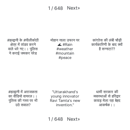
Next
»
1
/
648
#हल्द्वानी के #पीलीकोठी
मोहान नाला उफान पर
कांग्रेस की लंबी चौड़ी
क्षेत्र में तांडव करने
🌊 #Rain
कार्यकारिणी के बाद क्यों
वाले धरे गए।। पुलिस
#weather
है सन्नाटा??
ने कराई जमकर परेड
#mountain
#peace
#हल्द्वानी में अराजकता
"Uttarakhand's
धामी सरकार की
का वीडियो वायरल।।
young innovator
व्यवस्थाओं से हरिद्वार
पुलिस की गस्त पर भी
Ravi Tamta's new
कावड़ मेला रहा बेहद
उठे सवाल?
invention."
आकर्षक।।
Next
»
1
/
648