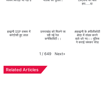
स्वरूप बिगाड़ा जा रहा है
नेताओं का पुतला।
एसएसपी को बोले
हरा.....दा
हल्द्वानी SSP दफ्तर में
उत्तराखंड को मिलने जा
#हल्द्वानी के #पीलीकोठी
कांग्रेसी हुए लाल
रही नई रेल
क्षेत्र में तांडव करने
कनेक्टिविटी।।
वाले धरे गए।। पुलिस
ने कराई जमकर परेड
Next
»
1
/
649
Related Articles