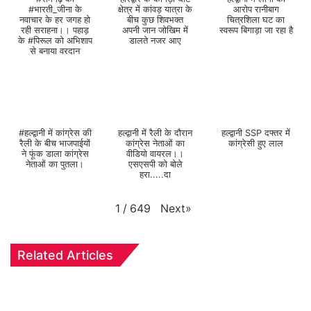
#भारती_जीना के
क्षेत्र में कांवड़ यात्रा के
आरोप रानीबाग
नवाचार के हर जगह हो
बीच कुछ शिवभक्त
चित्रशिला घट का
रही सराहना।। पहाड़
अपनी जान जोखिम में
स्वरूप बिगाड़ा जा रहा है
के #पिरूल को अभिशाप
डालते नजर आए
से बनाया वरदान
#हल्द्वानी में कांग्रेस की
हल्द्वानी में रैली के दौरान
हल्द्वानी SSP दफ्तर में
रैली के बीच भाजपाईयों
कांग्रेस नेताओं का
कांग्रेसी हुए लाल
ने फूंक डाला कांग्रेस
वीडियो वायरल।।
नेताओं का पुतला।
एसएसपी को बोले
हरा.....दा
Next
»
1
/
649
Related Articles