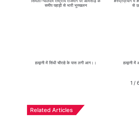
सिमली-ग्वालदम राष्ट्रीय राजमार्ग पर आमसोड़ के
#रुद्रप्रयाग मे
समीप पहाड़ी से भारी भूस्खलन
से ऊ
हल्द्वानी में सिंधी चौराहे के पास लगी आग।।
हल्द्वानी 
1
/
Related Articles