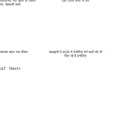
ं #अलकनंदा नदी खतरे के निशान
ऐसी गलती कभी ना करें
पर, चेतावनी जारी
में अचानक बदल गया मौसम
#हल्द्वानी में #SIR में #नोटिस देने वालों को भी
मिल रहे हैं #नोटिस
Next
»
647