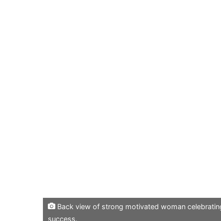
Back view of strong motivated woman celebrating
success.