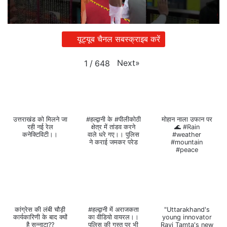
यूट्यूब चैनल सबस्क्राइब करें
Next
»
1
/
648
उत्तराखंड को मिलने जा
#हल्द्वानी के #पीलीकोठी
मोहान नाला उफान पर
रही नई रेल
क्षेत्र में तांडव करने
🌊 #Rain
कनेक्टिविटी।।
वाले धरे गए।। पुलिस
#weather
ने कराई जमकर परेड
#mountain
#peace
कांग्रेस की लंबी चौड़ी
#हल्द्वानी में अराजकता
"Uttarakhand's
कार्यकारिणी के बाद क्यों
का वीडियो वायरल।।
young innovator
है सन्नाटा??
पुलिस की गस्त पर भी
Ravi Tamta's new