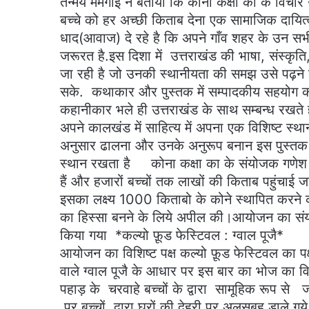
तन्मय ममगाईं ने बताया कि कोना कक्षा का के विचा
बच्चे को हर अच्छी किताब देना एक सामाजिक दायित
धाद(आवाज) दे रहे है कि अपने गाँव शहर के उन सभी 
जरूरत है.इस दिशा में उत्तराखंड की भाषा, संस्कृत
जा रही है जो उनकी स्थानीयता की समझ उसे पढ़ने 
सके. कथाकार और पुस्तक में सम्पादकीय सहयोग कर
कहानीकार भले ही उत्तराखंड के साथ सम्बन्ध रखते 
अपने कालखंड में साहित्य में अपना एक विशिष्ट स्
अनुसार ढालना और उनके अनुरूप बनान इस पुस्तक क
स्थान रखता है कोना कक्षा का के संयोजक गणेश च
हैं और हजारों बच्चों तक लाखों की किताब पहुंचाई
इसका लक्ष्य 1000 किताबो के कोने स्थापित करने 
का हिस्सा बनने के लिये अपील की।आयोजन का संय
किया गया *कल्यो फ़ूड 
आयोजन का विशिष्ट पक्ष कल्यो फ़ूड फेस्टिवल का पक्ष
वाले ग्वाल पूजै के आधार पर इस बार का भोज का 
पहाड़ के चरवाहे बच्चों के द्वारा सामूहिक रूप से ज
पर बच्चों द्वारा घरों की देहरी पर अलसुबह डाले गय