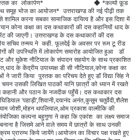
तिवन में हुआ पुस्तक का लोकार्पण* ◆ *कल्यो फ़ूड
जै के साथ समूह भोज का आयोजन* उत्तराखण्ड की नई पीढ़ी तक
से शामिल करना सबका सामाजिक दायित्व है और इस दिशा में
ान कोना कक्षा का दस कथाकारों की दस कहानियों धाद के
ो भेंट की जाएगी। उत्तराखण्ड के दस कथाकारों की दस
्रीय सचिव तन्मय ने कही. फूलदेई के अवसर पर रूम टू रीड
लोगों की उपस्थिति में लोकार्पण समारोह आयोजित हुआ डॉ
 भट्ट और मुकेश नौटियाल के संपादन सहयोग के साथ प्रकाशित
त,धाद के केंद्रीय उपाध्यक्ष डी सी नौटियाल,कोना कक्षा का
ने जारी किया पुस्तक का परिचय देते हुए डॉ विद्या सिंह ने
ा चयन उसकी लिखित पाठकों यानि छात्रों को ध्यान में रखते
हाने कहानी और पठान के नजदीक पहुँचें। दस कथाकार दस
घिडियाल ‘पहाड़ी’,शिवानी,दयानंद अनंत,कुसुम चतुर्वेदी,शैलेश
श्याम जोशी,मोहन थपलियाल,ओम प्रकाश वाल्मीकि की
ंयोजिका कल्पना बहुगुणा ने कहा कि एकांश का लक्ष्य समाज
नाना है जिसमे आने वाले समय में छात्रों के साथ उनकी
क्रम प्रारम्भ किये जायेंगे।आयोजन का विचार पक्ष रखते हुए