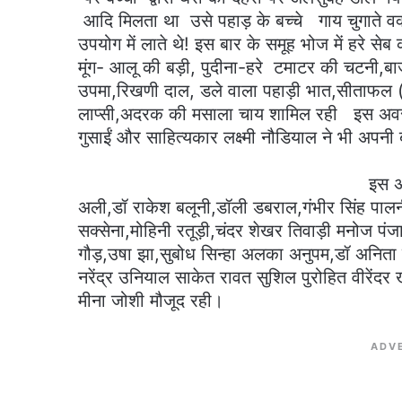
आदि मिलता था उसे पहाड़ के बच्चे गाय चुगाते वक्त 
उपयोग में लाते थे! इस बार के समूह भोज में हरे से
मूंग- आलू की बड़ी, पुदीना-हरे टमाटर की चटनी,ब
उपमा,रिखणी दाल, डले वाला पहाड़ी भात,सीताफल (प
लाप्सी,अदरक की मसाला चाय शामिल रही इस अवसर
गुसाईं और साहित्यकार लक्ष
इस अवसर पर आशा डोभाल सु
अली,डॉ राकेश बलूनी,डॉली डबराल,गंभीर सिंह पालन
सक्सेना,मोहिनी रतूड़ी,चंदर शेखर तिवाड़ी मनोज प
गौड़,उषा झा,सुबोध सिन्हा अलका अनुपम,डॉ अनिता सब
नरेंद्र उनियाल साकेत रावत सुशिल पुरोहित वीरेंदर
मीना जोशी मौजूद रही।
ADV