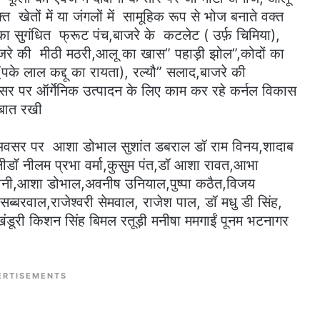
खेतों में या जंगलों में सामूहिक रूप से भोज बनाते वक्त
ब का सुगंधित फ्रूट पंच,बाजरे के कटलेट ( उर्फ़ चिमिया),
ाजरे की मीठी मठरी,आलू का खास” पहाड़ी झोल”,कोदों का
के लाल कद्दू का रायता), रल्यौ” सलाद,बाजरे की
 पर ऑर्गेनिक उत्पादन के लिए काम कर रहे कर्नल विकास
्मी नौडियाल ने भी अपनी बात रखी
शांत डबराल डॉ राम विनय,शादाब
ीडॉ नीलम प्रभा वर्मा,कुसुम पंत,डॉ आशा रावत,आभा
ंजानी,आशा डोभाल,अवनीष उनियाल,पुष्पा कठैत,विजय
्बरवाल,राजेश्वरी सेमवाल, राजेश पाल, डॉ मधु डी सिंह,
 खंडूरी किशन सिंह बिमल रतूड़ी मनीषा ममगाईं पूनम भटनागर
ERTISEMENTS