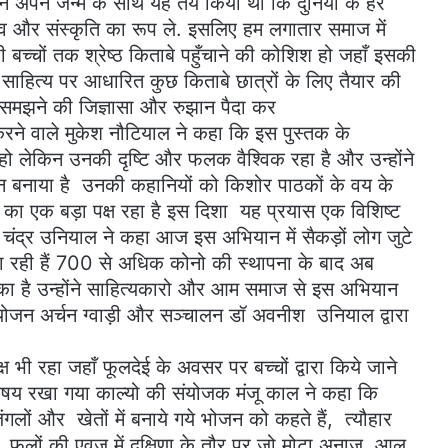
र ने अपने जन्म के साथ यह तय किया था कि दुनिया के हर
्व और संस्कृति का रूप ले. इसलिए हम लगातार समाज में
बच्चों तक श्रेष्ठ किताबे पहुँचाने की कोशिश हो जहाँ इसकी
ि,साहित्य पर आधारित कुछ किताबे छात्रों के लिए तैयार की
समझने की जिज्ञासा और रुझान पैदा कर
ने वाले मुकेश नौटियाल ने कहा कि इस पुस्तक के
हो लेकिन उनकी दृष्टि और फलक वैश्विक रहा है और उन्होंने
थान बनाया है उनकी कहानियों को किशोर पाठकों के वय के
ा एक बड़ा पक्ष रहा है इस दिशा यह प्रयास एक विशिष्ट
ंद्र उनियाल ने कहा आज इस अभियान में सैकड़ों लोग जुटे
 जा रही हैं 700 से अधिक कोनो की स्थापना के बाद अब
का है उन्होंने साहित्यकारो और आम समाज से इस अभियान
ोजन अर्चन ग्वाड़ी और सञ्चालन डॉ अवनीश उनियाल द्वारा
फेस्टिवल : ग्वाल पूजै*
 भी रहा जहाँ फूलदेई के अवसर पर बच्चों द्वारा किये जाने
विषय रखा गया काल्यो की संयोजक मंजू काल ने कहा कि
ंगलों और खेतों में बनाये गये भोजन को कहते हैं, त्यौहार
े फूलों की एवज में दक्षिणा के तौर पर जो मोटा अनाज, आलू