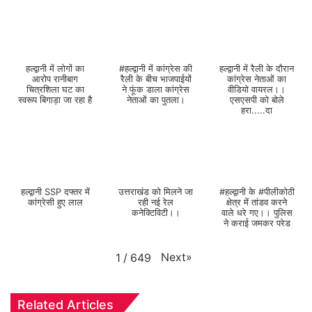
हल्द्वानी में लोगों का
#हल्द्वानी में कांग्रेस की
हल्द्वानी में रैली के दौरान
आरोप रानीबाग
रैली के बीच भाजपाईयों
कांग्रेस नेताओं का
चित्रशिला घट का
ने फूंक डाला कांग्रेस
वीडियो वायरल।।
स्वरूप बिगाड़ा जा रहा है
नेताओं का पुतला।
एसएसपी को बोले
हरा.....दा
हल्द्वानी SSP दफ्तर में
उत्तराखंड को मिलने जा
#हल्द्वानी के #पीलीकोठी
कांग्रेसी हुए लाल
रही नई रेल
क्षेत्र में तांडव करने
कनेक्टिविटी।।
वाले धरे गए।। पुलिस
ने कराई जमकर परेड
Next
»
1
/
649
Related Articles