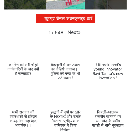
यूट्यूब चैनल सबस्क्राइब करें
Next
»
1
/
648
कांग्रेस की लंबी चौड़ी
#हल्द्वानी में अराजकता
"Uttarakhand's
कार्यकारिणी के बाद क्यों
का वीडियो वायरल।।
young innovator
है सन्नाटा??
पुलिस की गस्त पर भी
Ravi Tamta's new
उठे सवाल?
invention."
धामी सरकार की
हल्द्वानी में बूथों पर SIR
सिमली-ग्वालदम
व्यवस्थाओं से हरिद्वार
के NOTIC और उनके
राष्ट्रीय राजमार्ग पर
कावड़ मेला रहा बेहद
निस्तारण प्रक्रिया का
आमसोड़ के समीप
आकर्षक।।
कमिश्नर ने किया
पहाड़ी से भारी भूस्खलन
निरीक्षण