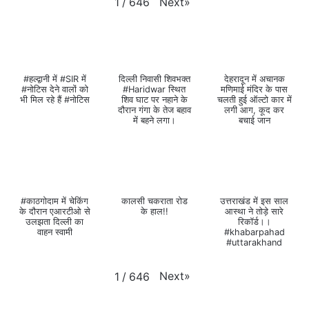
Next
»
1
/
646
#हल्द्वानी में #SIR में
दिल्ली निवासी शिवभक्त
देहरादून में अचानक
#नोटिस देने वालों को
#Haridwar स्थित
मणिमाई मंदिर के पास
भी मिल रहे हैं #नोटिस
शिव घाट पर नहाने के
चलती हुई ऑल्टो कार में
दौरान गंगा के तेज बहाव
लगी आग, कूद कर
में बहने लगा।
बचाई जान
#काठगोदाम में चेकिंग
कालसी चकराता रोड
उत्तराखंड में इस साल
के दौरान एआरटीओ से
के हाल!!
आस्था ने तोड़े सारे
उलझता दिल्ली का
रिकॉर्ड।।
वाहन स्वामी
#khabarpahad
#uttarakhand
Next
»
1
/
646