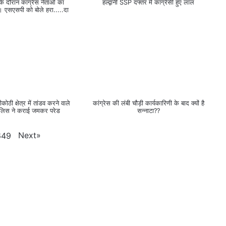
ली के दौरान कांग्रेस नेताओं का
हल्द्वानी SSP दफ्तर में कांग्रेसी हुए लाल
 एसएसपी को बोले हरा.....दा
ीकोठी क्षेत्र में तांडव करने वाले
कांग्रेस की लंबी चौड़ी कार्यकारिणी के बाद क्यों है
ुलिस ने कराई जमकर परेड
सन्नाटा??
Next
»
649