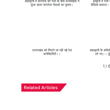
#हल्द्वानी में कांग्रेस की रैली के बीच भाजपाईयों ने
हल्द्वानी में रै
फूंक डाला कांग्रेस नेताओं का पुतला।
वीडियो वायरल।।
उत्तराखंड को मिलने जा रही नई रेल
#हल्द्वानी के #पील
कनेक्टिविटी।।
धरे गए।। प
1
/
Related Articles