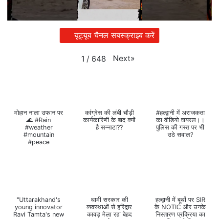
यूट्यूब चैनल सबस्क्राइब करें
Next
»
1
/
648
मोहान नाला उफान पर
कांग्रेस की लंबी चौड़ी
#हल्द्वानी में अराजकता
🌊 #Rain
कार्यकारिणी के बाद क्यों
का वीडियो वायरल।।
#weather
है सन्नाटा??
पुलिस की गस्त पर भी
#mountain
उठे सवाल?
#peace
"Uttarakhand's
धामी सरकार की
हल्द्वानी में बूथों पर SIR
young innovator
व्यवस्थाओं से हरिद्वार
के NOTIC और उनके
Ravi Tamta's new
कावड़ मेला रहा बेहद
निस्तारण प्रक्रिया का