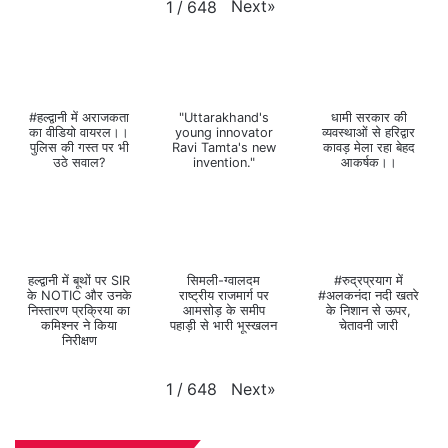
Next
»
1
/
648
#हल्द्वानी में अराजकता
"Uttarakhand's
धामी सरकार की
का वीडियो वायरल।।
young innovator
व्यवस्थाओं से हरिद्वार
पुलिस की गस्त पर भी
Ravi Tamta's new
कावड़ मेला रहा बेहद
उठे सवाल?
invention."
आकर्षक।।
हल्द्वानी में बूथों पर SIR
सिमली-ग्वालदम
#रुद्रप्रयाग में
के NOTIC और उनके
राष्ट्रीय राजमार्ग पर
#अलकनंदा नदी खतरे
निस्तारण प्रक्रिया का
आमसोड़ के समीप
के निशान से ऊपर,
कमिश्नर ने किया
पहाड़ी से भारी भूस्खलन
चेतावनी जारी
निरीक्षण
Next
»
1
/
648