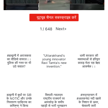
यूट्यूब चैनल सबस्क्राइब करें
Next
»
1
/
648
#हल्द्वानी में अराजकता
"Uttarakhand's
धामी सरकार की
का वीडियो वायरल।।
young innovator
व्यवस्थाओं से हरिद्वार
पुलिस की गस्त पर भी
Ravi Tamta's new
कावड़ मेला रहा बेहद
उठे सवाल?
invention."
आकर्षक।।
हल्द्वानी में बूथों पर SIR
सिमली-ग्वालदम
#रुद्रप्रयाग में
के NOTIC और उनके
राष्ट्रीय राजमार्ग पर
#अलकनंदा नदी खतरे
निस्तारण प्रक्रिया का
आमसोड़ के समीप
के निशान से ऊपर,
कमिश्नर ने किया
पहाड़ी से भारी भूस्खलन
चेतावनी जारी