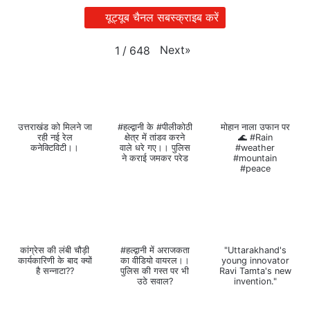
यूट्यूब चैनल सबस्क्राइब करें
Next
»
1
/
648
उत्तराखंड को मिलने जा
#हल्द्वानी के #पीलीकोठी
मोहान नाला उफान पर
रही नई रेल
क्षेत्र में तांडव करने
🌊 #Rain
कनेक्टिविटी।।
वाले धरे गए।। पुलिस
#weather
ने कराई जमकर परेड
#mountain
#peace
कांग्रेस की लंबी चौड़ी
#हल्द्वानी में अराजकता
"Uttarakhand's
कार्यकारिणी के बाद क्यों
का वीडियो वायरल।।
young innovator
है सन्नाटा??
पुलिस की गस्त पर भी
Ravi Tamta's new
उठे सवाल?
invention."