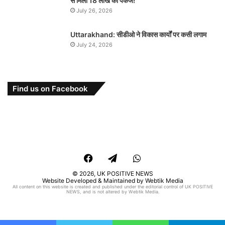
से मिला 18 लाख का पैकेज!
July 26, 2026
Uttarakhand: सीडीओ ने विकास कार्यों पर कसी लगाम
July 24, 2026
Find us on Facebook
Facebook
Telegram
WhatsApp
© 2026,
UK POSITIVE NEWS
Website Developed & Maintained by Webtik Media
All content on this website is created and published under the editorial control of UK POSITIVE
NEWS, and is not altered by Webtik Media.