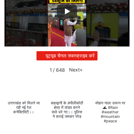
यूट्यूब चैनल सबस्क्राइब करें
Next
»
1
/
648
उत्तराखंड को मिलने जा
#हल्द्वानी के #पीलीकोठी
मोहान नाला उफान पर
रही नई रेल
क्षेत्र में तांडव करने
🌊 #Rain
कनेक्टिविटी।।
वाले धरे गए।। पुलिस
#weather
ने कराई जमकर परेड
#mountain
#peace