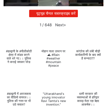
यूट्यूब चैनल सबस्क्राइब करें
Next
»
1
/
648
#हल्द्वानी के #पीलीकोठी
मोहान नाला उफान पर
कांग्रेस की लंबी चौड़ी
क्षेत्र में तांडव करने
🌊 #Rain
कार्यकारिणी के बाद क्यों
वाले धरे गए।। पुलिस
#weather
है सन्नाटा??
ने कराई जमकर परेड
#mountain
#peace
#हल्द्वानी में अराजकता
"Uttarakhand's
धामी सरकार की
का वीडियो वायरल।।
young innovator
व्यवस्थाओं से हरिद्वार
पुलिस की गस्त पर भी
Ravi Tamta's new
कावड़ मेला रहा बेहद
उठे सवाल?
invention."
आकर्षक।।