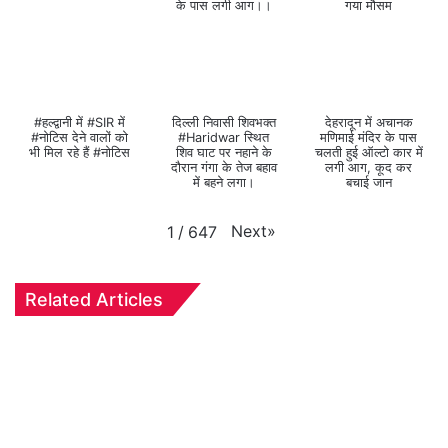
के पास लगी आग।।
गया मौसम
#हल्द्वानी में #SIR में
दिल्ली निवासी शिवभक्त
देहरादून में अचानक
#नोटिस देने वालों को
#Haridwar स्थित
मणिमाई मंदिर के पास
भी मिल रहे हैं #नोटिस
शिव घाट पर नहाने के
चलती हुई ऑल्टो कार में
दौरान गंगा के तेज बहाव
लगी आग, कूद कर
में बहने लगा।
बचाई जान
Next
»
1
/
647
Related Articles