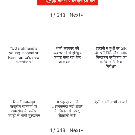
यूट्यूब चैनल सबस्क्राइब करें
Next
»
1
/
648
"Uttarakhand's
धामी सरकार की
हल्द्वानी में बूथों पर SIR
young innovator
व्यवस्थाओं से हरिद्वार
के NOTIC और उनके
Ravi Tamta's new
कावड़ मेला रहा बेहद
निस्तारण प्रक्रिया का
invention."
आकर्षक।।
कमिश्नर ने किया
निरीक्षण
सिमली-ग्वालदम
#रुद्रप्रयाग में
ऐसी गलती कभी ना करें
राष्ट्रीय राजमार्ग पर
#अलकनंदा नदी खतरे
आमसोड़ के समीप
के निशान से ऊपर,
पहाड़ी से भारी भूस्खलन
चेतावनी जारी
Next
»
1
/
648