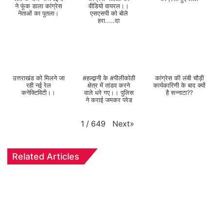
ने फूंक डाला कांग्रेस
वीडियो वायरल।।
नेताओं का पुतला।
एसएसपी को बोले
हरा.....दा
उत्तराखंड को मिलने जा
#हल्द्वानी के #पीलीकोठी
कांग्रेस की लंबी चौड़ी
रही नई रेल
क्षेत्र में तांडव करने
कार्यकारिणी के बाद क्यों
कनेक्टिविटी।।
वाले धरे गए।। पुलिस
है सन्नाटा??
ने कराई जमकर परेड
Next
»
1
/
649
Related Articles