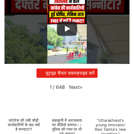
यूट्यूब चैनल सबस्क्राइब करें
Next
»
1
/
648
कांग्रेस की लंबी चौड़ी
#हल्द्वानी में अराजकता
"Uttarakhand's
कार्यकारिणी के बाद क्यों
का वीडियो वायरल।।
young innovator
है सन्नाटा??
पुलिस की गस्त पर भी
Ravi Tamta's new
उठे सवाल?
invention."