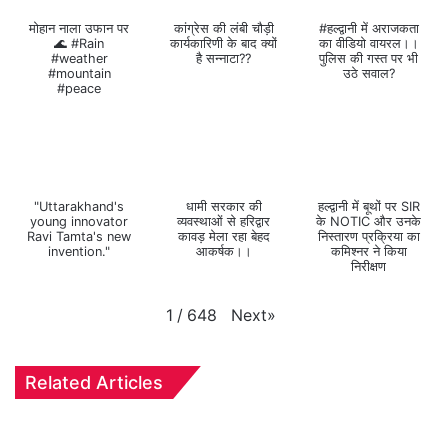
मोहान नाला उफान पर
कांग्रेस की लंबी चौड़ी
#हल्द्वानी में अराजकता
🌊 #Rain
कार्यकारिणी के बाद क्यों
का वीडियो वायरल।।
#weather
है सन्नाटा??
पुलिस की गस्त पर भी
#mountain
उठे सवाल?
#peace
"Uttarakhand's
धामी सरकार की
हल्द्वानी में बूथों पर SIR
young innovator
व्यवस्थाओं से हरिद्वार
के NOTIC और उनके
Ravi Tamta's new
कावड़ मेला रहा बेहद
निस्तारण प्रक्रिया का
invention."
आकर्षक।।
कमिश्नर ने किया
निरीक्षण
Next
»
1
/
648
Related Articles