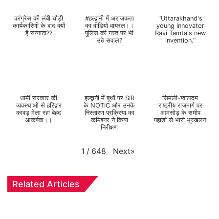
कांग्रेस की लंबी चौड़ी
#हल्द्वानी में अराजकता
"Uttarakhand's
कार्यकारिणी के बाद क्यों
का वीडियो वायरल।।
young innovator
है सन्नाटा??
पुलिस की गस्त पर भी
Ravi Tamta's new
उठे सवाल?
invention."
धामी सरकार की
हल्द्वानी में बूथों पर SIR
सिमली-ग्वालदम
व्यवस्थाओं से हरिद्वार
के NOTIC और उनके
राष्ट्रीय राजमार्ग पर
कावड़ मेला रहा बेहद
निस्तारण प्रक्रिया का
आमसोड़ के समीप
आकर्षक।।
कमिश्नर ने किया
पहाड़ी से भारी भूस्खलन
निरीक्षण
Next
»
1
/
648
Related Articles