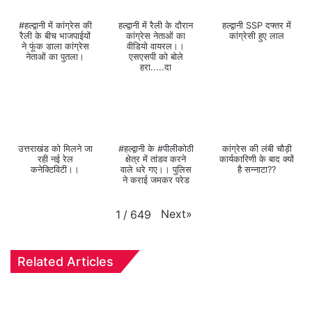
#हल्द्वानी में कांग्रेस की
हल्द्वानी में रैली के दौरान
हल्द्वानी SSP दफ्तर में
रैली के बीच भाजपाईयों
कांग्रेस नेताओं का
कांग्रेसी हुए लाल
ने फूंक डाला कांग्रेस
वीडियो वायरल।।
नेताओं का पुतला।
एसएसपी को बोले
हरा.....दा
उत्तराखंड को मिलने जा
#हल्द्वानी के #पीलीकोठी
कांग्रेस की लंबी चौड़ी
रही नई रेल
क्षेत्र में तांडव करने
कार्यकारिणी के बाद क्यों
कनेक्टिविटी।।
वाले धरे गए।। पुलिस
है सन्नाटा??
ने कराई जमकर परेड
Next
»
1
/
649
Related Articles