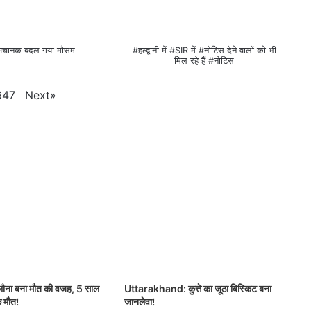
में अचानक बदल गया मौसम
#हल्द्वानी में #SIR में #नोटिस देने वालों को भी
मिल रहे हैं #नोटिस
Next
»
647
िलौना बना मौत की वजह, 5 साल
Uttarakhand: कुत्ते का जूठा बिस्किट बना
क मौत!
जानलेवा!