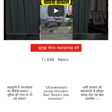
यूट्यूब चैनल सबस्क्राइब करें
Next
»
1
/
648
#हल्द्वानी में अराजकता
"Uttarakhand's
धामी सरकार की
का वीडियो वायरल।।
young innovator
व्यवस्थाओं से हरिद्वार
पुलिस की गस्त पर भी
Ravi Tamta's new
कावड़ मेला रहा बेहद
उठे सवाल?
invention."
आकर्षक।।