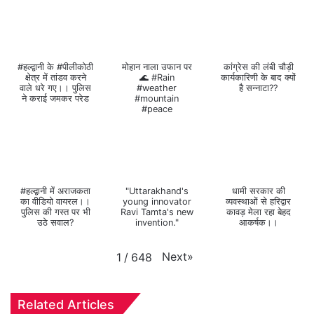
#हल्द्वानी के #पीलीकोठी
मोहान नाला उफान पर
कांग्रेस की लंबी चौड़ी
क्षेत्र में तांडव करने
🌊 #Rain
कार्यकारिणी के बाद क्यों
वाले धरे गए।। पुलिस
#weather
है सन्नाटा??
ने कराई जमकर परेड
#mountain
#peace
#हल्द्वानी में अराजकता
"Uttarakhand's
धामी सरकार की
का वीडियो वायरल।।
young innovator
व्यवस्थाओं से हरिद्वार
पुलिस की गस्त पर भी
Ravi Tamta's new
कावड़ मेला रहा बेहद
उठे सवाल?
invention."
आकर्षक।।
Next
»
1
/
648
Related Articles