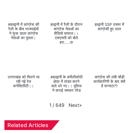
#हल्द्वानी में कांग्रेस की
हल्द्वानी में रैली के दौरान
हल्द्वानी SSP दफ्तर में
रैली के बीच भाजपाईयों
कांग्रेस नेताओं का
कांग्रेसी हुए लाल
ने फूंक डाला कांग्रेस
वीडियो वायरल।।
नेताओं का पुतला।
एसएसपी को बोले
हरा.....दा
उत्तराखंड को मिलने जा
#हल्द्वानी के #पीलीकोठी
कांग्रेस की लंबी चौड़ी
रही नई रेल
क्षेत्र में तांडव करने
कार्यकारिणी के बाद क्यों
कनेक्टिविटी।।
वाले धरे गए।। पुलिस
है सन्नाटा??
ने कराई जमकर परेड
Next
»
1
/
649
Related Articles