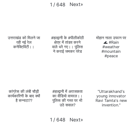
Next
»
1
/
648
उत्तराखंड को मिलने जा
#हल्द्वानी के #पीलीकोठी
मोहान नाला उफान पर
रही नई रेल
क्षेत्र में तांडव करने
🌊 #Rain
कनेक्टिविटी।।
वाले धरे गए।। पुलिस
#weather
ने कराई जमकर परेड
#mountain
#peace
कांग्रेस की लंबी चौड़ी
#हल्द्वानी में अराजकता
"Uttarakhand's
कार्यकारिणी के बाद क्यों
का वीडियो वायरल।।
young innovator
है सन्नाटा??
पुलिस की गस्त पर भी
Ravi Tamta's new
उठे सवाल?
invention."
Next
»
1
/
648