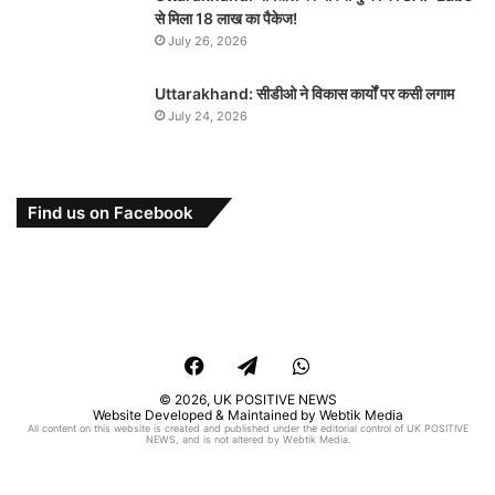
से मिला 18 लाख का पैकेज!
July 26, 2026
Uttarakhand: सीडीओ ने विकास कार्यों पर कसी लगाम
July 24, 2026
Find us on Facebook
Facebook
Telegram
WhatsApp
© 2026,
UK POSITIVE NEWS
Website Developed & Maintained by Webtik Media
All content on this website is created and published under the editorial control of UK POSITIVE
NEWS, and is not altered by Webtik Media.