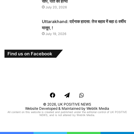
सांप, पति की हत्या
July 20, 2026
Uttarakhand: दर्दनाक हादसा: तेज बहाव में बहा 6 वर्षीय
मासूम, !
July 19, 2026
Find us on Facebook
Facebook
Telegram
WhatsApp
© 2026,
UK POSITIVE NEWS
Website Developed & Maintained by Webtik Media
All content on this website is created and published under the editorial control of UK POSITIVE
NEWS, and is not altered by Webtik Media.