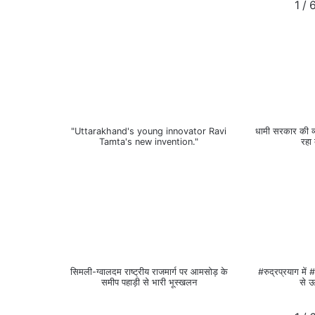
1
/
"Uttarakhand's young innovator Ravi
धामी सरकार की व्य
Tamta's new invention."
रहा
सिमली-ग्वालदम राष्ट्रीय राजमार्ग पर आमसोड़ के
#रुद्रप्रयाग मे
समीप पहाड़ी से भारी भूस्खलन
से ऊ