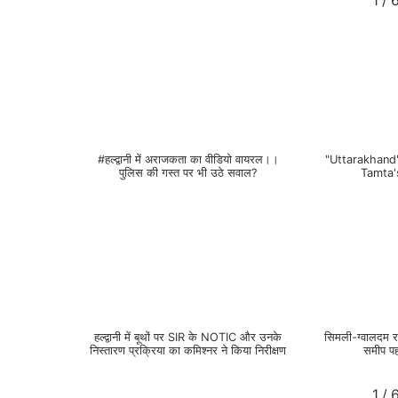
1
/
#हल्द्वानी में अराजकता का वीडियो वायरल।।
"Uttarakhand
पुलिस की गस्त पर भी उठे सवाल?
Tamta'
हल्द्वानी में बूथों पर SIR के NOTIC और उनके
सिमली-ग्वालदम रा
निस्तारण प्रक्रिया का कमिश्नर ने किया निरीक्षण
समीप पह
1
/