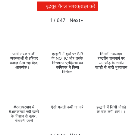
यूट्यूब चैनल सबस्क्राइब करें
Next
»
1
/
647
धामी सरकार की
हल्द्वानी में बूथों पर SIR
सिमली-ग्वालदम
व्यवस्थाओं से हरिद्वार
के NOTIC और उनके
राष्ट्रीय राजमार्ग पर
कावड़ मेला रहा बेहद
निस्तारण प्रक्रिया का
आमसोड़ के समीप
आकर्षक।।
कमिश्नर ने किया
पहाड़ी से भारी भूस्खलन
निरीक्षण
#रुद्रप्रयाग में
ऐसी गलती कभी ना करें
हल्द्वानी में सिंधी चौराहे
#अलकनंदा नदी खतरे
के पास लगी आग।।
के निशान से ऊपर,
चेतावनी जारी